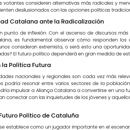
s votantes consideren alternativas más radicales y me
ienten desilusionados con las opciones políticas tradicio
dad Catalana ante la Radicalización
 punto de inflexión. Con el ascenso de discursos más r
alana, es fundamental observar cómo responden los
unos consideran extremista, o será esto una oportuni
das? El futuro político dependerá en gran medida de est
 la Política Futura
dades nacionales y regionales son cada vez más releva
 podría resonar entre varios sectores de la població
ría impulsar a Aliança Catalana a convertirse en una fue
an conectar con las inquietudes de los jóvenes y aquello
 Futuro Político de Cataluña
e establece como un jugador importante en el escenario 