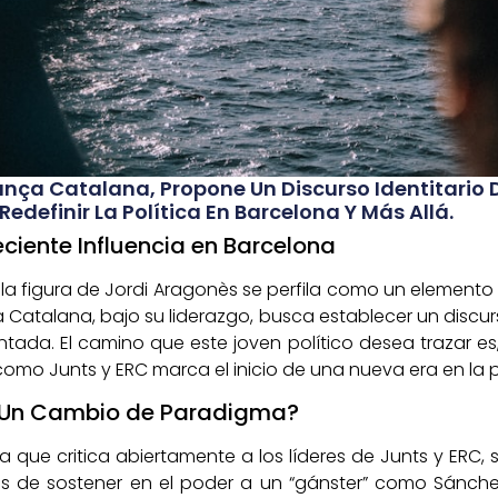
iança Catalana, Propone Un Discurso Identitario 
edefinir La Política En Barcelona Y Más Allá.
ciente Influencia en Barcelona
la figura de Jordi Aragonès se perfila como un elemento c
za Catalana, bajo su liderazgo, busca establecer un discu
da. El camino que este joven político desea trazar es, 
como Junts y ERC marca el inicio de una nueva era en la p
 ¿Un Cambio de Paradigma?
a que critica abiertamente a los líderes de Junts y ER
los de sostener en el poder a un “gánster” como Sánchez