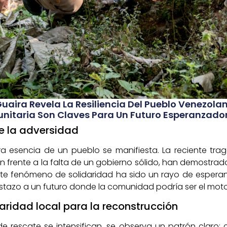
Guaira Revela La Resiliencia Del Pueblo Venezolan
unitaria Son Claves Para Un Futuro Esperanzador
e la adversidad
era esencia de un pueblo se manifiesta. La reciente tr
un frente a la falta de un gobierno sólido, han demostr
 Este fenómeno de solidaridad ha sido un rayo de esper
istazo a un futuro donde la comunidad podría ser el mot
aridad local para la reconstrucción
rescate se intensifican, se observa un patrón claro: cu