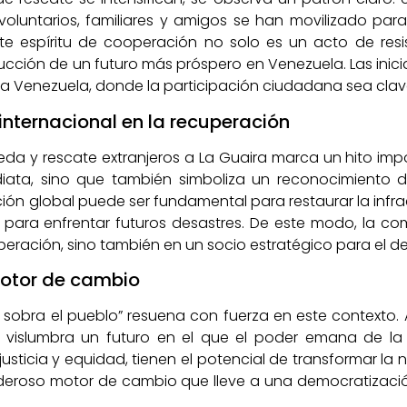
oluntarios, familiares y amigos se han movilizado para
ste espíritu de cooperación no solo es un acto de resi
ucción de un futuro más próspero en Venezuela. Las inici
va Venezuela, donde la participación ciudadana sea clav
internacional en la recuperación
da y rescate extranjeros a La Guaira marca un hito impo
iata, sino que también simboliza un reconocimiento del 
ón global puede ser fundamental para restaurar la infra
ara enfrentar futuros desastres. De este modo, la com
peración, sino también en un socio estratégico para el des
motor de cambio
, sobra el pueblo” resuena con fuerza en este contexto
 vislumbra un futuro en el que el poder emana de la 
sticia y equidad, tienen el potencial de transformar la n
eroso motor de cambio que lleve a una democratización