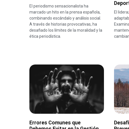
Depor
El periodismo sensacionalista ha
marcado un hito en la prensa española,
El lider
combinando escándalo y análisis social.
adaptabi
A través de historias provocativas, ha
Examina
desafiado los límites de la moralidad y la
mantene
ética periodística.
cambian
Errores Comunes que
Desafí
Debemos Evitar en la Gestión
Preve