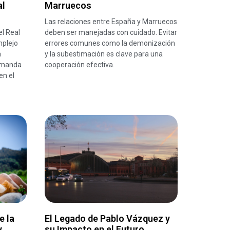
al
Marruecos
Las relaciones entre España y Marruecos
el Real
deben ser manejadas con cuidado. Evitar
mplejo
errores comunes como la demonización
a
y la subestimación es clave para una
demanda
cooperación efectiva.
en el
e la
El Legado de Pablo Vázquez y
y
su Impacto en el Futuro