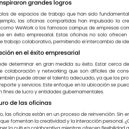
inspiraron grandes logros
mplos de espacios de trabajo que han sido fundamentale
r ejemplo, las oficinas compartidas han impulsado la 
os como WeWork o los famosos campus de empresas co
se en éxito empresarial. Estas oficinas no solo ofrecen
e trabajo colaborativo, permitiendo el intercambio de ide
ción en el éxito empresarial
ede determinar en gran medida su éxito. Estar cerca de
 colaboración y networking que son difíciles de cons
ién puede atraer el talento adecuado, ya que los profe
porte y servicios. Este enfoque en la ubicación se pued
n fines de lucro y entidades gubernamentales.
uro de las oficinas
o, las oficinas están en un proceso de reinvención. Sin e
os que fomentan la creatividad y la interacción personal
er la cultura colaborativa mientras ofrecen flexibilidad