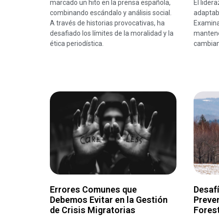
marcado un hito en la prensa española,
El lider
combinando escándalo y análisis social.
adaptabi
A través de historias provocativas, ha
Examina
desafiado los límites de la moralidad y la
mantene
ética periodística.
cambian
Errores Comunes que
Desafí
Debemos Evitar en la Gestión
Preve
de Crisis Migratorias
Fores